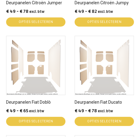
Deurpanelen Citroën Jumper
Deurpanelen Citroën Jumpy
worden
worden
Prijsklasse:
Prijsklasse:
€
49
-
€
78
€
49
-
€
82
excl. btw
excl. btw
op
op
€ 49
€ 49
de
de
OPTIES SELECTEREN
OPTIES SELECTEREN
tot
tot
productpagina
productpagina
€ 78
€ 82
Dit
Dit
product
product
heeft
heeft
meerdere
meerdere
variaties.
variaties.
Deze
Deze
optie
optie
kan
kan
gekozen
gekozen
Deurpanelen Fiat Doblò
Deurpanelen Fiat Ducato
worden
worden
Prijsklasse:
Prijsklasse:
€
49
-
€
65
€
49
-
€
78
excl. btw
excl. btw
op
op
€ 49
€ 49
de
de
OPTIES SELECTEREN
OPTIES SELECTEREN
tot
tot
productpagina
productpagina
€ 65
€ 78