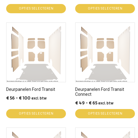
€ 49
€ 56
de
de
OPTIES SELECTEREN
OPTIES SELECTEREN
tot
tot
productpagina
productpagina
€ 82
€ 100
Dit
Dit
product
product
heeft
heeft
meerdere
meerdere
variaties.
variaties.
Deze
Deze
optie
optie
kan
kan
gekozen
gekozen
Deurpanelen Ford Transit
Deurpanelen Ford Transit
worden
worden
Connect
Prijsklasse:
€
56
-
€
100
excl. btw
op
op
Prijsklasse:
€
49
-
€
65
excl. btw
€ 56
de
de
€ 49
tot
productpagina
OPTIES SELECTEREN
productpagina
OPTIES SELECTEREN
tot
€ 100
€ 65
Dit
Dit