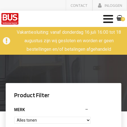
CONTACT
INLOGGEN
0
Vakantiesluiting: vanaf donderdag 16 juli 16:00 tot 18
augustus zijn wij gesloten en worden er geen
bestellingen en/of betalingen afgehandeld
Product Filter
MERK