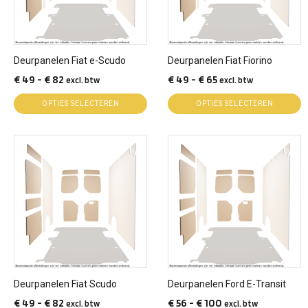
Deze
Deze
optie
optie
kan
kan
gekozen
gekozen
Deurpanelen Fiat e-Scudo
Deurpanelen Fiat Fiorino
worden
worden
Prijsklasse:
Prijsklasse:
€
49
-
€
82
€
49
-
€
65
excl. btw
excl. btw
op
op
€ 49
€ 49
de
de
OPTIES SELECTEREN
OPTIES SELECTEREN
tot
tot
productpagina
productpagina
€ 82
€ 65
Dit
Dit
product
product
heeft
heeft
meerdere
meerdere
variaties.
variaties.
Deze
Deze
optie
optie
kan
kan
gekozen
gekozen
Deurpanelen Fiat Scudo
Deurpanelen Ford E-Transit
worden
worden
Prijsklasse:
Prijsklasse:
€
49
-
€
82
€
56
-
€
100
excl. btw
excl. btw
op
op