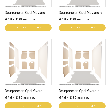
kan
kan
gekozen
gekozen
Deurpanelen Opel Movano
Deurpanelen Opel Movano-e
worden
worden
Prijsklasse:
Prijsklasse:
€
49
-
€
78
€
49
-
€
78
excl. btw
excl. btw
op
op
€ 49
€ 49
de
de
OPTIES SELECTEREN
OPTIES SELECTEREN
tot
tot
productpagina
productpagina
€ 78
€ 78
Dit
Dit
product
product
heeft
heeft
meerdere
meerdere
variaties.
variaties.
Deze
Deze
optie
optie
kan
kan
gekozen
gekozen
Deurpanelen Opel Vivaro
Deurpanelen Opel Vivaro-e
worden
worden
Prijsklasse:
Prijsklasse:
€
46
-
€
69
€
46
-
€
69
excl. btw
excl. btw
op
op
€ 46
€ 46
de
de
OPTIES SELECTEREN
OPTIES SELECTEREN