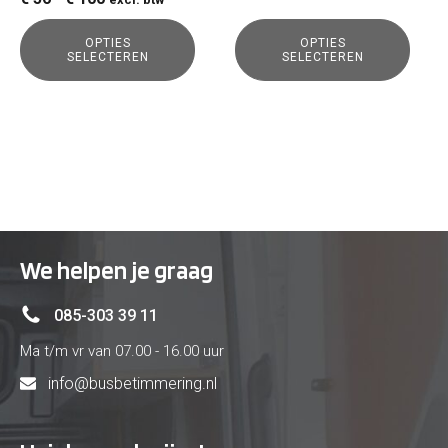
€ 46
de
de
€ 56
tot
productpagina
productpagina
OPTIES
OPTIES
tot
€ 69
SELECTEREN
SELECTEREN
€ 100
We helpen je graag
085-303 39 11
Ma t/m vr van 07.00 - 16.00 uur
info@busbetimmering.nl