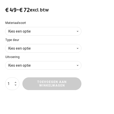
€
49
-
€
72
excl. btw
Prijsklasse:
€ 49
Materiaalsoort
tot
Type deur
€ 72
Uitvoering
Deurpanelen
TOEVOEGEN AAN
WINKELWAGEN
Nissan
NV250
aantal