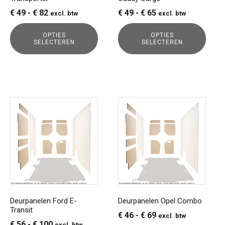
op
op
Prijsklasse:
Prijsklasse:
€
49
-
€
82
€
49
-
€
65
excl. btw
excl. btw
de
de
€ 49
€ 49
productpagina
productpagina
OPTIES
OPTIES
tot
tot
SELECTEREN
SELECTEREN
€ 82
€ 65
Dit
Dit
product
product
heeft
heeft
meerdere
meerdere
variaties.
variaties.
Deze
Deze
optie
optie
kan
kan
gekozen
gekozen
Deurpanelen Ford E-
Deurpanelen Opel Combo
Transit
worden
worden
Prijsklasse:
€
46
-
€
69
excl. btw
op
op
Prijsklasse:
€
56
-
€
100
excl. btw