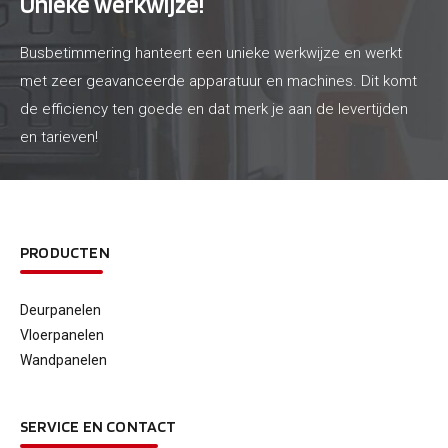
Unieke werkwijze!
Busbetimmering hanteert een unieke werkwijze en werkt
met zeer geavanceerde apparatuur en machines. Dit komt
de efficiency ten goede en dat merk je aan de levertijden
en tarieven!
PRODUCTEN
Deurpanelen
Vloerpanelen
Wandpanelen
SERVICE EN CONTACT