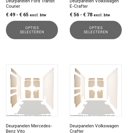
Deurpanelen Ford Transit
Deurpanelen Volkswagen
Courier
E-Crafter
worden
worden
op
op
Prijsklasse:
Prijsklasse:
€
49
-
€
65
€
56
-
€
78
excl. btw
excl. btw
de
de
€ 49
€ 56
productpagina
productpagina
OPTIES
OPTIES
tot
tot
SELECTEREN
SELECTEREN
€ 65
€ 78
Dit
Dit
product
product
heeft
heeft
meerdere
meerdere
variaties.
variaties.
Deze
Deze
optie
optie
kan
kan
gekozen
gekozen
Deurpanelen Mercedes-
Deurpanelen Volkswagen
Benz Vito
Crafter
worden
worden