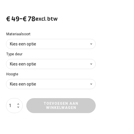
€
49
-
€
78
excl. btw
Prijsklasse:
€ 49
Materiaalsoort
tot
Type deur
€ 78
Hoogte
Deurpanelen
TOEVOEGEN AAN
WINKELWAGEN
Fiat
Ducato
aantal