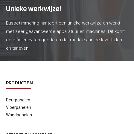
Unieke werkwijze!
Busbetimmering hanteert een unieke werkwijze en werkt
met zeer geavanceerde apparatuur en machines. Dit komt
de efficiency ten goede en dat merk je aan de levertijden
en tarieven!
PRODUCTEN
Deurpanelen
Vloerpanelen
Wandpanelen