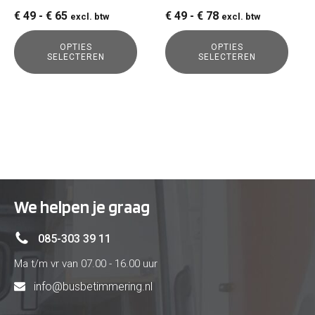
op
op
Prijsklasse:
Prijsklasse:
€
49
-
€
65
€
49
-
€
78
excl. btw
excl. btw
de
de
€ 49
€ 49
productpagina
productpagina
OPTIES
OPTIES
tot
tot
SELECTEREN
SELECTEREN
€ 65
€ 78
We helpen je graag
085-303 39 11
Ma t/m vr van 07.00 - 16.00 uur
info@busbetimmering.nl