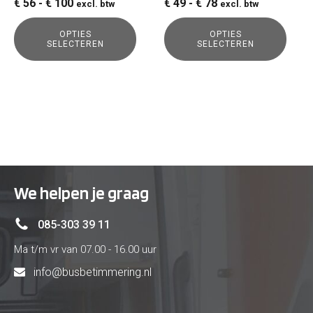
Prijsklasse:
Prijsklasse:
€
56
-
€
100
€
49
-
€
78
excl. btw
excl. btw
op
op
€ 56
€ 49
de
de
OPTIES
OPTIES
tot
tot
SELECTEREN
SELECTEREN
productpagina
productpagina
€ 100
€ 78
We helpen je graag
085-303 39 11
Ma t/m vr van 07.00 - 16.00 uur
info@busbetimmering.nl