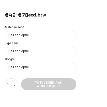
€
49
-
€
78
excl. btw
Prijsklasse:
€ 49
Materiaalsoort
tot
Type deur
€ 78
Hoogte
Deurpanelen
TOEVOEGEN AAN
WINKELWAGEN
Iveco
Daily
aantal