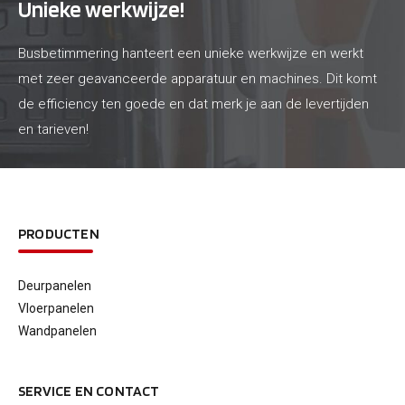
Unieke werkwijze!
Busbetimmering hanteert een unieke werkwijze en werkt
met zeer geavanceerde apparatuur en machines. Dit komt
de efficiency ten goede en dat merk je aan de levertijden
en tarieven!
PRODUCTEN
Deurpanelen
Vloerpanelen
Wandpanelen
SERVICE EN CONTACT