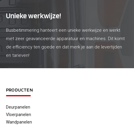
Unieke werkwijze!
Busbetimmering hanteert een unieke werkwijze en werkt
met zeer geavanceerde apparatuur en machines. Dit komt
de efficiency ten goede en dat merk je aan de levertijden
en tarieven!
PRODUCTEN
Deurpanelen
Vloerpanelen
Wandpanelen