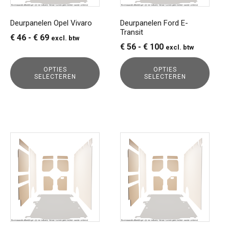
kan
kan
gekozen
gekozen
Deurpanelen Opel Vivaro
Deurpanelen Ford E-
Transit
worden
worden
Prijsklasse:
€
46
-
€
69
excl. btw
op
op
Prijsklasse:
€
56
-
€
100
excl. btw
€ 46
de
de
€ 56
tot
productpagina
productpagina
OPTIES
OPTIES
tot
€ 69
SELECTEREN
SELECTEREN
€ 100
Dit
Dit
product
product
heeft
heeft
meerdere
meerdere
variaties.
variaties.
Deze
Deze
optie
optie
kan
kan