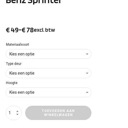
€
49
-
€
78
excl. btw
Prijsklasse:
€ 49
Materiaalsoort
tot
Type deur
€ 78
Hoogte
Deurpanelen
TOEVOEGEN AAN
WINKELWAGEN
Mercedes-
Benz
Sprinter