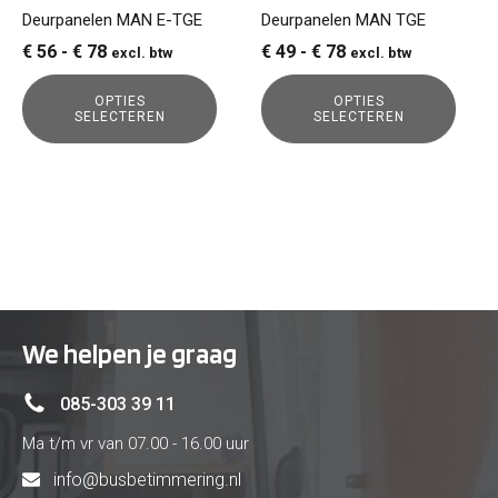
gekozen
gekozen
Deurpanelen MAN E-TGE
Deurpanelen MAN TGE
worden
worden
Prijsklasse:
Prijsklasse:
€
56
-
€
78
€
49
-
€
78
excl. btw
excl. btw
op
op
€ 56
€ 49
de
de
OPTIES
OPTIES
tot
tot
SELECTEREN
SELECTEREN
productpagina
productpagina
€ 78
€ 78
We helpen je graag
085-303 39 11
Ma t/m vr van 07.00 - 16.00 uur
info@busbetimmering.nl