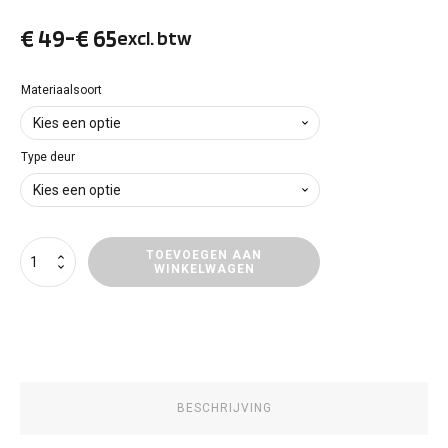
€
49
-
€
65
excl. btw
Prijsklasse:
€ 49
Materiaalsoort
tot
Type deur
€ 65
Deurpanelen
TOEVOEGEN AAN
WINKELWAGEN
Fiat
Fiorino
aantal
BESCHRIJVING