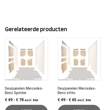
Gerelateerde producten
Dit
Dit
product
product
heeft
heeft
meerdere
meerdere
variaties.
variaties.
Deze
Deze
optie
optie
kan
kan
gekozen
gekozen
Deurpanelen Mercedes-
Deurpanelen Mercedes-
Benz Sprinter
Benz eVito
worden
worden
op
op
Prijsklasse:
Prijsklasse:
€
49
-
€
78
€
49
-
€
65
excl. btw
excl. btw
de
de
€ 49
€ 49