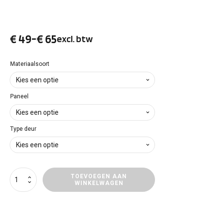
€
49
-
€
65
excl. btw
Prijsklasse:
€ 49
Materiaalsoort
tot
Paneel
€ 65
Type deur
Deurpanelen
TOEVOEGEN AAN
WINKELWAGEN
Ford
Transit
Connect
aantal