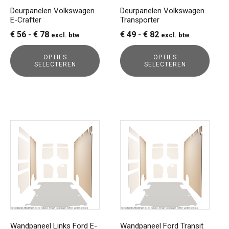
gekozen
gekozen
Deurpanelen Volkswagen
Deurpanelen Volkswagen
E-Crafter
Transporter
worden
worden
op
op
Prijsklasse:
Prijsklasse:
€
56
-
€
78
€
49
-
€
82
excl. btw
excl. btw
de
de
€ 56
€ 49
productpagina
productpagina
OPTIES
OPTIES
tot
tot
SELECTEREN
SELECTEREN
€ 78
€ 82
Dit
Dit
product
product
heeft
heeft
meerdere
meerdere
variaties.
variaties.
Deze
Deze
optie
optie
kan
kan
gekozen
gekozen
Wandpaneel Links Ford E-
Wandpaneel Ford Transit