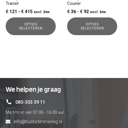
Transit
Courier
worden
worden
op
op
Prijsklasse:
Prijsklasse:
€
121
-
€
415
€
36
-
€
92
excl. btw
excl. btw
de
de
€ 121
€ 36
productpagina
productpagina
OPTIES
OPTIES
tot
tot
SELECTEREN
SELECTEREN
€ 415
€ 92
We helpen je graag
085-303 39 11
Ma t/m vr van 07.00 - 16.00 uur
info@busbetimmering.nl