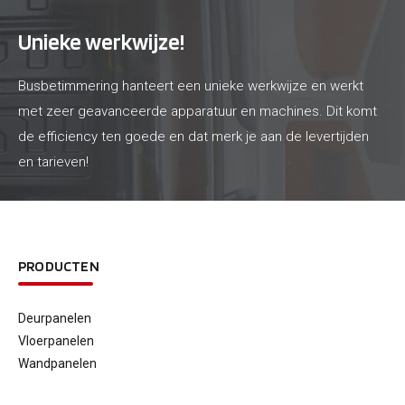
Unieke werkwijze!
Busbetimmering hanteert een unieke werkwijze en werkt
met zeer geavanceerde apparatuur en machines. Dit komt
de efficiency ten goede en dat merk je aan de levertijden
en tarieven!
PRODUCTEN
Deurpanelen
Vloerpanelen
Wandpanelen