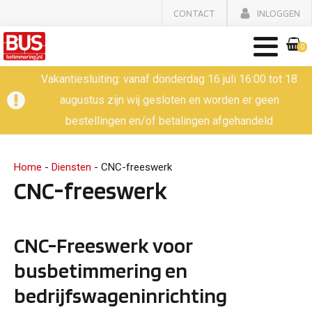
CONTACT
INLOGGEN
0
Vakantiesluiting: vanaf donderdag 16 juli 16:00 tot 18
augustus zijn wij gesloten en worden er geen
bestellingen en/of betalingen afgehandeld
Home
-
Diensten
-
CNC-freeswerk
CNC-freeswerk
CNC-Freeswerk voor
busbetimmering en
bedrijfswageninrichting