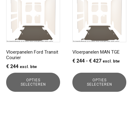
heeft
heeft
meerdere
meerdere
variaties.
variaties.
Deze
Deze
optie
optie
kan
kan
gekozen
gekozen
Vloerpanelen Ford Transit
Vloerpanelen MAN TGE
Courier
worden
worden
Prijsklasse:
€
244
-
€
427
excl. btw
op
op
€
244
excl. btw
€ 244
de
de
tot
productpagina
productpagina
OPTIES
OPTIES
€ 427
SELECTEREN
SELECTEREN