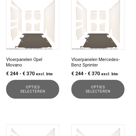
Dit
Dit
product
product
heeft
heeft
meerdere
meerdere
variaties.
variaties.
Deze
Deze
optie
optie
kan
kan
gekozen
gekozen
Vloerpanelen Opel
Vloerpanelen Mercedes-
Movano
Benz Sprinter
worden
worden
op
op
Prijsklasse:
Prijsklasse:
€
244
-
€
370
€
244
-
€
370
excl. btw
excl. btw
de
de
€ 244
€ 244
productpagina
productpagina
OPTIES
OPTIES
tot
tot
SELECTEREN
SELECTEREN
€ 370
€ 370
Dit
Dit
product
product