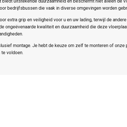
at biedt uitstekende duurzaamheid en beschermt niet alleen de v
 voor bedrijfsbussen die vaak in diverse omgevingen worden gebru
oor extra grip en veiligheid voor u en uw lading, terwijl de ande
 de ongeëvenaarde kwaliteit en duurzaamheid die deze vloerplaat
andigheden.
clusief montage. Je hebt de keuze om zelf te monteren of onze 
 te voldoen.