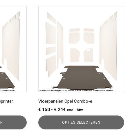
Dit
product
heeft
meerdere
variaties.
Deze
optie
kan
gekozen
worden
op
de
productpagina
printer
Vloerpanelen Opel Combo-e
Prijsklasse:
€
150
-
€
244
excl. btw
€ 150
EN
OPTIES SELECTEREN
tot