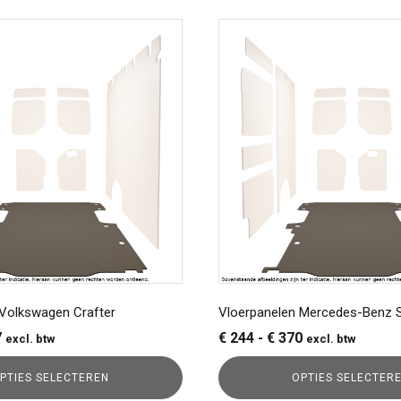
Dit
product
heeft
meerdere
variaties.
Deze
optie
kan
gekozen
worden
op
de
a
productpagina
 Volkswagen Crafter
Vloerpanelen Mercedes-Benz S
Prijsklasse:
Prijsklasse:
7
€
244
-
€
370
excl. btw
excl. btw
€ 244
€ 244
PTIES SELECTEREN
OPTIES SELECTER
tot
tot