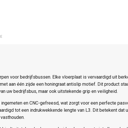
IE
en voor bedrijfsbussen. Elke vloerplaat is vervaardigd uit ber
et aan één zijde een honingraat antislip motief. Dit product staa
an uw bedrijfsbus, maar ook uitstekende grip en veiligheid.
aal ingemeten en CNC-gefreesd, wat zorgt voor een perfecte pas
vaardigd tot een indrukwekkende lengte van L3. Dit betekent dat
n vasthouden.