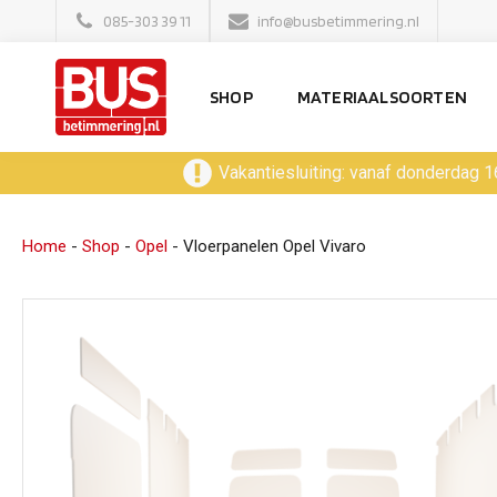
085-303 39 11
info@busbetimmering.nl
SHOP
MATERIAALSOORTEN
Vakantiesluiting: vanaf donderdag 1
Home
-
Shop
-
Opel
-
Vloerpanelen Opel Vivaro