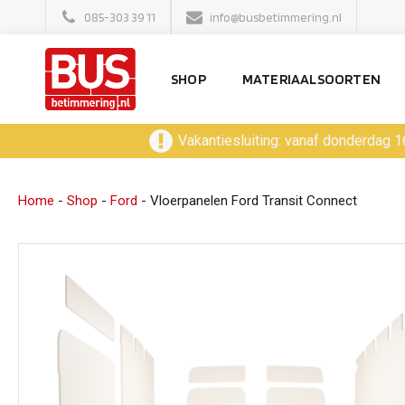
085-303 39 11
info@busbetimmering.nl
SHOP
MATERIAALSOORTEN
Vakantiesluiting: vanaf donderdag 1
Home
-
Shop
-
Ford
-
Vloerpanelen Ford Transit Connect