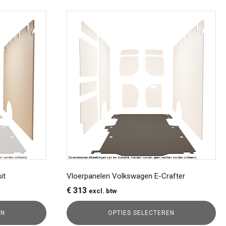
Dit
product
heeft
meerdere
variaties.
Deze
optie
kan
gekozen
worden
op
de
productpagina
it
Vloerpanelen Volkswagen E-Crafter
€
313
excl. btw
EN
OPTIES SELECTEREN