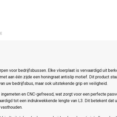
IE
en voor bedrijfsbussen. Elke vloerplaat is vervaardigd uit ber
et aan één zijde een honingraat antislip motief. Dit product staa
an uw bedrijfsbus, maar ook uitstekende grip en veiligheid.
aal ingemeten en CNC-gefreesd, wat zorgt voor een perfecte pas
vaardigd tot een indrukwekkende lengte van L3. Dit betekent dat
n vasthouden.