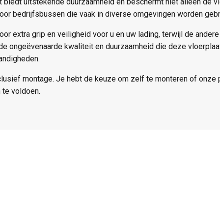
at biedt uitstekende duurzaamheid en beschermt niet alleen de v
 voor bedrijfsbussen die vaak in diverse omgevingen worden gebru
oor extra grip en veiligheid voor u en uw lading, terwijl de ande
 de ongeëvenaarde kwaliteit en duurzaamheid die deze vloerplaat
andigheden.
clusief montage. Je hebt de keuze om zelf te monteren of onze 
 te voldoen.