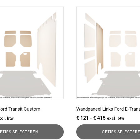
Dit
product
heeft
meerdere
variaties.
Deze
optie
kan
gekozen
worden
op
de
a
productpagina
Ford Transit Custom
Wandpaneel Links Ford E-Trans
ijsklasse:
Prijsklasse:
€
121
-
€
415
xcl. btw
excl. btw
49
€ 121
PTIES SELECTEREN
OPTIES SELECTER
t
tot