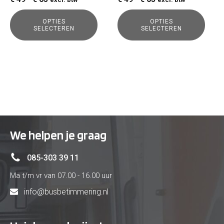
de
de
€ 49
€ 49
productpagina
productpagina
OPTIES
OPTIES
tot
tot
SELECTEREN
SELECTEREN
€ 65
€ 65
We helpen je graag
085-303 39 11
Ma t/m vr van 07.00 - 16.00 uur
info@busbetimmering.nl