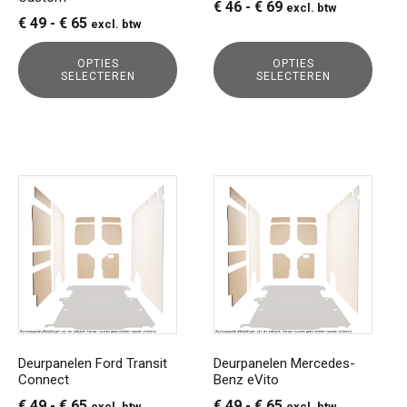
Prijsklasse:
€
46
-
€
69
excl. btw
op
op
Prijsklasse:
€
49
-
€
65
excl. btw
€ 46
de
de
€ 49
tot
productpagina
productpagina
OPTIES
OPTIES
tot
€ 69
SELECTEREN
SELECTEREN
€ 65
Dit
Dit
product
product
heeft
heeft
meerdere
meerdere
variaties.
variaties.
Deze
Deze
optie
optie
kan
kan
gekozen
gekozen
Deurpanelen Ford Transit
Deurpanelen Mercedes-
Connect
Benz eVito
worden
worden
op
op
Prijsklasse:
Prijsklasse:
€
49
-
€
65
€
49
-
€
65
excl. btw
excl. btw