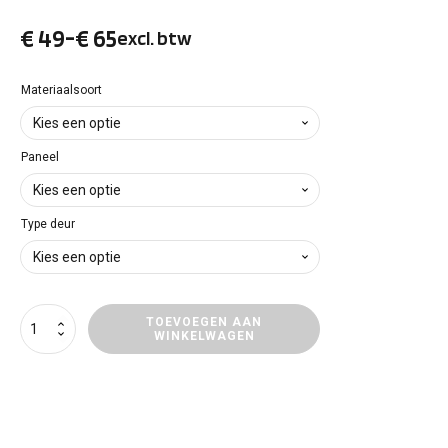
€
49
-
€
65
excl. btw
Prijsklasse:
€ 49
Materiaalsoort
tot
Paneel
€ 65
Type deur
Deurpanelen
TOEVOEGEN AAN
WINKELWAGEN
Renault
Trafic
aantal