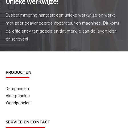
Unieke werkwijze!
Busbetimmering hanteert een unieke werkwijze en werkt
met zeer geavanceerde apparatuur en machines. Dit komt
de efficiency ten goede en dat merk je aan de levertijden
en tarieven!
PRODUCTEN
Deurpanelen
Vloerpanelen
Wandpanelen
SERVICE EN CONTACT