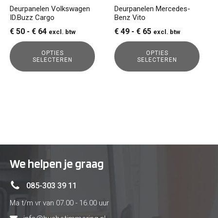
gekozen
gekozen
Deurpanelen Volkswagen
Deurpanelen Mercedes-
ID.Buzz Cargo
Benz Vito
worden
worden
op
op
Prijsklasse:
Prijsklasse:
€
50
-
€
64
€
49
-
€
65
excl. btw
excl. btw
de
de
€ 50
€ 49
productpagina
productpagina
OPTIES
OPTIES
tot
tot
SELECTEREN
SELECTEREN
€ 64
€ 65
We helpen je graag
085-303 39 11
Ma t/m vr van 07.00 - 16.00 uur