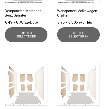
kan
kan
gekozen
gekozen
Deurpanelen Mercedes-
Wandpaneel Volkswagen
Benz Sprinter
Crafter
worden
worden
op
op
Prijsklasse:
Prijsklasse:
€
49
-
€
78
€
75
-
€
505
excl. btw
excl. btw
de
de
€ 49
€ 75
productpagina
productpagina
OPTIES
OPTIES
tot
tot
SELECTEREN
SELECTEREN
€ 78
€ 505
Dit
Dit
product
product
heeft
heeft
meerdere
meerdere
variaties.
variaties.
Deze
Deze
optie
optie
kan
kan