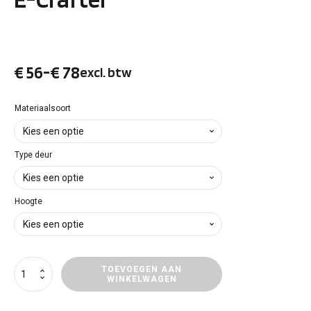
€
56
-
€
78
excl. btw
Prijsklasse:
€ 56
Materiaalsoort
tot
Type deur
€ 78
Hoogte
Deurpanelen
TOEVOEGEN AAN
WINKELWAGEN
Volkswagen
E-
Crafter