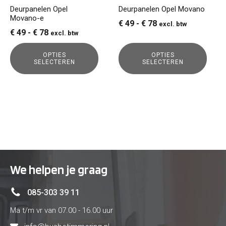
gekozen
gekozen
Deurpanelen Opel
Deurpanelen Opel Movano
Movano-e
worden
worden
Prijsklasse:
€
49
-
€
78
excl. btw
op
op
Prijsklasse:
€
49
-
€
78
excl. btw
€ 49
de
de
€ 49
tot
productpagina
productpagina
OPTIES
OPTIES
tot
€ 78
SELECTEREN
SELECTEREN
€ 78
We helpen je graag
085-303 39 11
Ma t/m vr van 07.00 - 16.00 uur