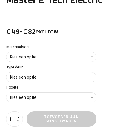
€
49
-
€
82
excl. btw
Prijsklasse:
€ 49
Materiaalsoort
tot
Type deur
€ 82
Hoogte
Deurpanelen
TOEVOEGEN AAN
WINKELWAGEN
Renault
Master
E-