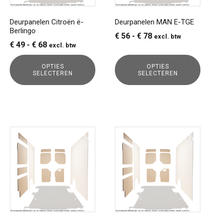
kan
kan
gekozen
gekozen
Deurpanelen Citroën ë-
Deurpanelen MAN E-TGE
Berlingo
worden
worden
Prijsklasse:
€
56
-
€
78
excl. btw
op
op
Prijsklasse:
€
49
-
€
68
excl. btw
€ 56
de
de
€ 49
tot
productpagina
productpagina
OPTIES
OPTIES
tot
€ 78
SELECTEREN
SELECTEREN
€ 68
Dit
Dit
product
product
heeft
heeft
meerdere
meerdere
variaties.
variaties.
Deze
Deze
optie
optie
kan
kan