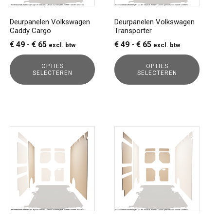
kan
kan
gekozen
gekozen
Deurpanelen Volkswagen
Deurpanelen Volkswagen
Caddy Cargo
Transporter
worden
worden
op
op
Prijsklasse:
Prijsklasse:
€
49
-
€
65
€
49
-
€
65
excl. btw
excl. btw
de
de
€ 49
€ 49
productpagina
productpagina
OPTIES
OPTIES
tot
tot
SELECTEREN
SELECTEREN
€ 65
€ 65
Dit
Dit
product
product
heeft
heeft
meerdere
meerdere
variaties.
variaties.
Deze
Deze
optie
optie
kan
kan