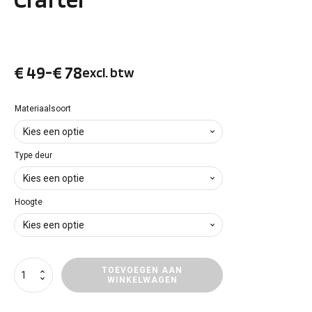
€
49
-
€
78
excl. btw
Prijsklasse:
€ 49
Materiaalsoort
tot
Type deur
€ 78
Hoogte
Deurpanelen
TOEVOEGEN AAN
WINKELWAGEN
Volkswagen
Crafter
aantal