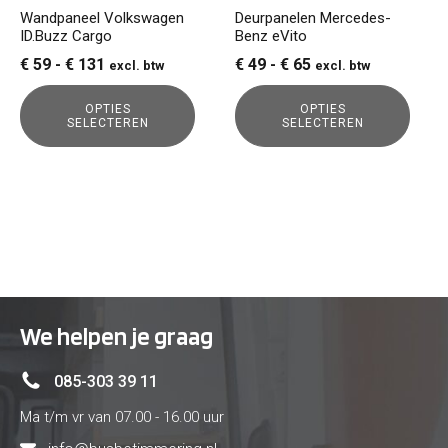
gekozen
gekozen
Wandpaneel Volkswagen
Deurpanelen Mercedes-
ID.Buzz Cargo
Benz eVito
worden
worden
op
op
Prijsklasse:
Prijsklasse:
€
59
-
€
131
€
49
-
€
65
excl. btw
excl. btw
de
de
€ 59
€ 49
productpagina
productpagina
OPTIES
OPTIES
tot
tot
SELECTEREN
SELECTEREN
€ 131
€ 65
We helpen je graag
085-303 39 11
Ma t/m vr van 07.00 - 16.00 uur