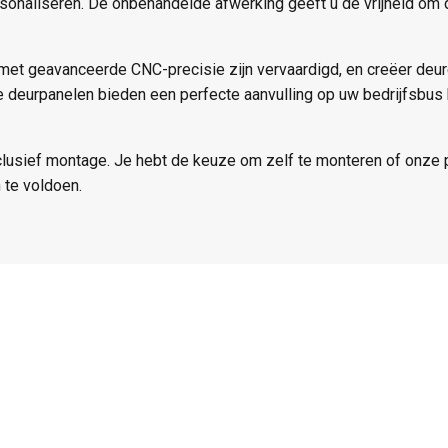
rsonaliseren. De onbehandelde afwerking geeft u de vrijheid om
 met geavanceerde CNC-precisie zijn vervaardigd, en creëer deu
ze deurpanelen bieden een perfecte aanvulling op uw bedrijfsbu
clusief montage. Je hebt de keuze om zelf te monteren of onze 
 te voldoen.