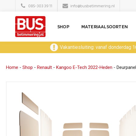
085-303 39 11
info@busbetimmering.nl
SHOP
MATERIAALSOORTEN
Vakantiesluiting: vanaf donderdag 1
Home
-
Shop
-
Renault
-
Kangoo E-Tech 2022-Heden
-
Deurpane