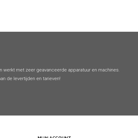
€ 65
en werkt met zeer geavanceerde apparatuur en machines.
an de levertijden en tarieven!
MIJN ACCOUNT