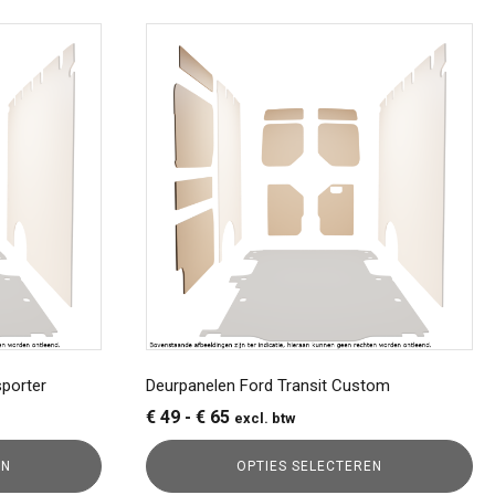
Dit
product
heeft
meerdere
variaties.
Deze
optie
kan
gekozen
worden
op
de
productpagina
porter
Deurpanelen Ford Transit Custom
Prijsklasse:
€
49
-
€
65
excl. btw
€ 49
EN
OPTIES SELECTEREN
tot