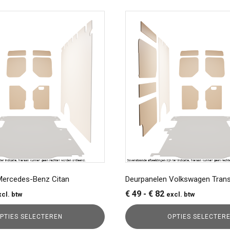
Dit
product
heeft
meerdere
variaties.
Deze
optie
kan
gekozen
worden
op
de
a
productpagina
Mercedes-Benz Citan
Deurpanelen Volkswagen Trans
ijsklasse:
Prijsklasse:
€
49
-
€
82
xcl. btw
excl. btw
49
€ 49
PTIES SELECTEREN
OPTIES SELECTER
t
tot