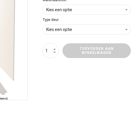
€ 49
tot
Type deur
€ 68
Deurpanelen
TOEVOEGEN AAN
WINKELWAGEN
Renault
Express
aantal