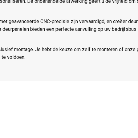
rsonaliseren. De onbehandelde afwerking geeft u de vrijheid om
 met geavanceerde CNC-precisie zijn vervaardigd, en creëer deu
ze deurpanelen bieden een perfecte aanvulling op uw bedrijfsbu
clusief montage. Je hebt de keuze om zelf te monteren of onze 
 te voldoen.