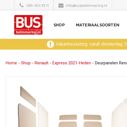
085-303 39 11
info@busbetimmering.nl
SHOP
MATERIAALSOORTEN
Vakantiesluiting: vanaf donderdag 1
Home
-
Shop
-
Renault
-
Express 2021-Heden
-
Deurpanelen Rena