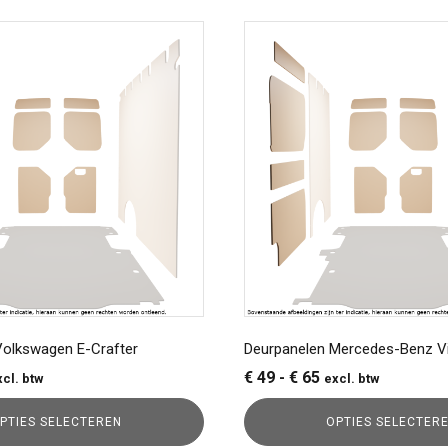
Dit
product
heeft
meerdere
variaties.
Deze
optie
kan
gekozen
worden
op
de
a
productpagina
Volkswagen E-Crafter
Deurpanelen Mercedes-Benz V
ijsklasse:
Prijsklasse:
€
49
-
€
65
xcl. btw
excl. btw
56
€ 49
PTIES SELECTEREN
OPTIES SELECTER
t
tot