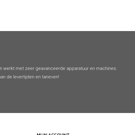
€ 65
en werkt met zeer geavanceerde apparatuur en machines.
an de levertijden en tarieven!
MIJN ACCOUNT