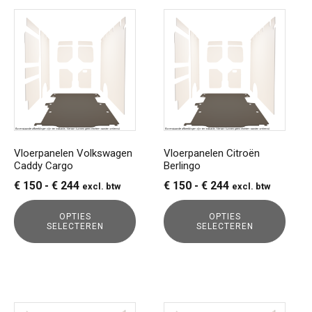
Dit
Dit
product
product
heeft
heeft
meerdere
meerdere
variaties.
variaties.
Deze
Deze
optie
optie
kan
kan
gekozen
gekozen
Vloerpanelen Volkswagen
Vloerpanelen Citroën
Caddy Cargo
Berlingo
worden
worden
op
op
Prijsklasse:
Prijsklasse:
€
150
-
€
244
€
150
-
€
244
excl. btw
excl. btw
de
de
€ 150
€ 150
productpagina
productpagina
OPTIES
OPTIES
tot
tot
SELECTEREN
SELECTEREN
€ 244
€ 244
Dit
Dit