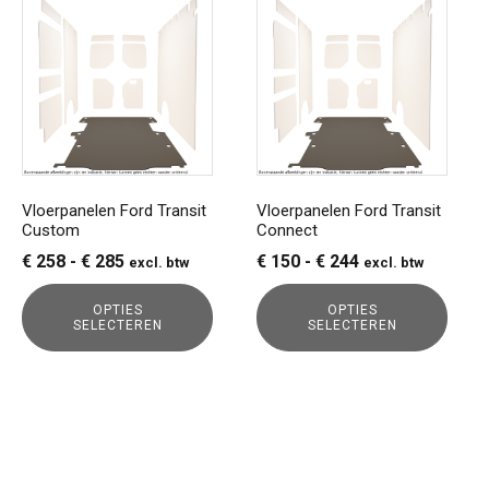
product
product
heeft
heeft
meerdere
meerdere
variaties.
variaties.
Deze
Deze
optie
optie
kan
kan
gekozen
gekozen
Vloerpanelen Ford Transit
Vloerpanelen Ford Transit
Custom
Connect
worden
worden
op
op
Prijsklasse:
Prijsklasse:
€
258
-
€
285
€
150
-
€
244
excl. btw
excl. btw
de
de
€ 258
€ 150
productpagina
productpagina
OPTIES
OPTIES
tot
tot
SELECTEREN
SELECTEREN
€ 285
€ 244