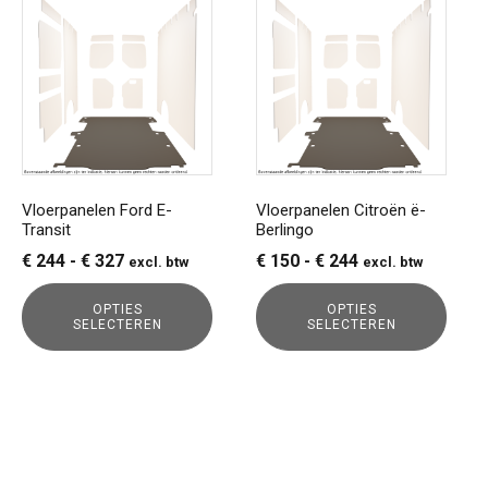
product
product
heeft
heeft
meerdere
meerdere
variaties.
variaties.
Deze
Deze
optie
optie
kan
kan
gekozen
gekozen
Vloerpanelen Ford E-
Vloerpanelen Citroën ë-
Transit
Berlingo
worden
worden
op
op
Prijsklasse:
Prijsklasse:
€
244
-
€
327
€
150
-
€
244
excl. btw
excl. btw
de
de
€ 244
€ 150
productpagina
productpagina
OPTIES
OPTIES
tot
tot
SELECTEREN
SELECTEREN
€ 327
€ 244