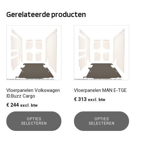
Gerelateerde producten
Dit
Dit
product
product
heeft
heeft
meerdere
meerdere
variaties.
variaties.
Deze
Deze
optie
optie
kan
kan
gekozen
gekozen
Vloerpanelen Volkswagen
Vloerpanelen MAN E-TGE
ID.Buzz Cargo
worden
worden
€
313
excl. btw
op
op
€
244
excl. btw
de
de
productpagina
productpagina
OPTIES
OPTIES
SELECTEREN
SELECTEREN