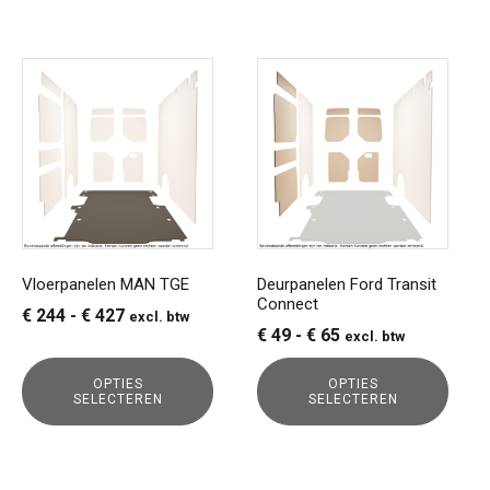
Dit
Dit
product
product
heeft
heeft
meerdere
meerdere
variaties.
variaties.
Deze
Deze
optie
optie
kan
kan
gekozen
gekozen
Vloerpanelen MAN TGE
Deurpanelen Ford Transit
Connect
worden
worden
Prijsklasse:
€
244
-
€
427
excl. btw
op
op
Prijsklasse:
€
49
-
€
65
excl. btw
€ 244
de
de
€ 49
tot
productpagina
productpagina
OPTIES
OPTIES
tot
€ 427
SELECTEREN
SELECTEREN
€ 65