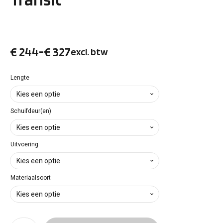
€
244
-
€
327
excl. btw
Prijsklasse:
€ 244
Lengte
tot
Schuifdeur(en)
€ 327
Uitvoering
Materiaalsoort