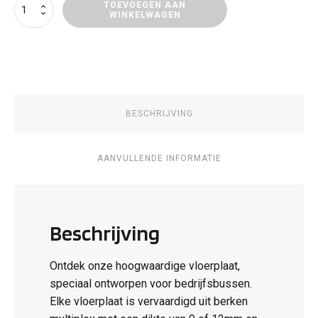
Vloerpanelen
TOEVOEGEN AAN
WINKELWAGEN
Ford
E-
Transit
aantal
BESCHRIJVING
AANVULLENDE INFORMATIE
Beschrijving
Ontdek onze hoogwaardige vloerplaat,
speciaal ontworpen voor bedrijfsbussen.
Elke vloerplaat is vervaardigd uit berken