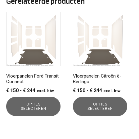
Gerelateerde producten
Dit
Dit
product
product
heeft
heeft
meerdere
meerdere
variaties.
variaties.
Deze
Deze
optie
optie
kan
kan
gekozen
gekozen
Vloerpanelen Ford Transit
Vloerpanelen Citroën ë-
Connect
Berlingo
worden
worden
op
op
Prijsklasse:
Prijsklasse:
€
150
-
€
244
€
150
-
€
244
excl. btw
excl. btw
de
de
€ 150
€ 150
productpagina
productpagina
OPTIES
OPTIES
tot
tot
SELECTEREN
SELECTEREN
€ 244
€ 244