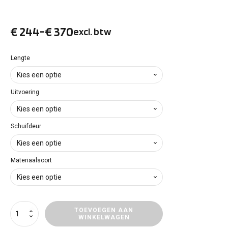
€
244
-
€
370
excl. btw
Prijsklasse:
€ 244
Lengte
tot
Uitvoering
€ 370
Schuifdeur
Materiaalsoort
Vloerpanelen
TOEVOEGEN AAN
WINKELWAGEN
Opel