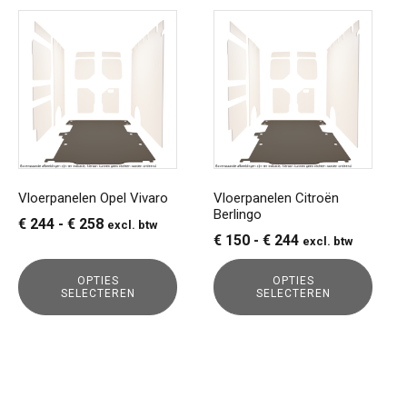
Dit
Dit
product
product
heeft
heeft
meerdere
meerdere
variaties.
variaties.
Deze
Deze
optie
optie
kan
kan
gekozen
gekozen
Vloerpanelen Opel Vivaro
Vloerpanelen Citroën
Berlingo
worden
worden
Prijsklasse:
€
244
-
€
258
excl. btw
op
op
Prijsklasse:
€
150
-
€
244
excl. btw
€ 244
de
de
€ 150
tot
productpagina
productpagina
OPTIES
OPTIES
tot
€ 258
SELECTEREN
SELECTEREN
€ 244