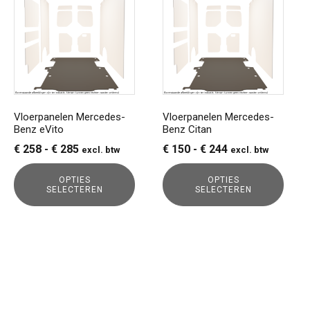
heeft
heeft
meerdere
meerdere
variaties.
variaties.
Deze
Deze
optie
optie
kan
kan
gekozen
gekozen
Vloerpanelen Mercedes-
Vloerpanelen Mercedes-
Benz eVito
Benz Citan
worden
worden
op
op
Prijsklasse:
Prijsklasse:
€
258
-
€
285
€
150
-
€
244
excl. btw
excl. btw
de
de
€ 258
€ 150
productpagina
productpagina
OPTIES
OPTIES
tot
tot
SELECTEREN
SELECTEREN
€ 285
€ 244