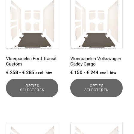
Dit
Dit
product
product
heeft
heeft
meerdere
meerdere
variaties.
variaties.
Deze
Deze
optie
optie
kan
kan
gekozen
gekozen
Vloerpanelen Ford Transit
Vloerpanelen Volkswagen
Custom
Caddy Cargo
worden
worden
op
op
Prijsklasse:
Prijsklasse:
€
258
-
€
285
€
150
-
€
244
excl. btw
excl. btw
de
de
€ 258
€ 150
productpagina
productpagina
OPTIES
OPTIES
tot
tot
SELECTEREN
SELECTEREN
€ 285
€ 244
Dit
Dit
product
product