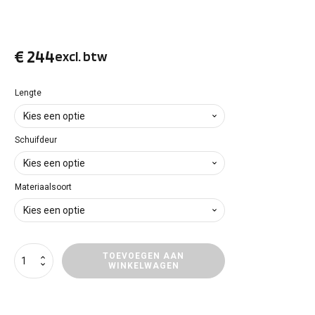
€
244
excl. btw
Lengte
Schuifdeur
Materiaalsoort
Vloerpanelen
TOEVOEGEN AAN
WINKELWAGEN
Nissan
Townstar
aantal