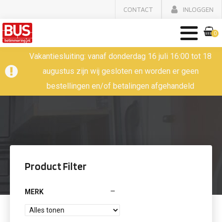
CONTACT
INLOGGEN
0
Vakantiesluiting: vanaf donderdag 16 juli 16:00 tot 18
augustus zijn wij gesloten en worden er geen
bestellingen en/of betalingen afgehandeld
Product Filter
MERK