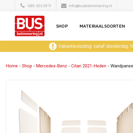
085-303 39 11
info@busbetimmering.nl
SHOP
MATERIAALSOORTEN
Vakantiesluiting: vanaf donderdag 1
Home
-
Shop
-
Mercedes-Benz
-
Citan 2021-Heden
-
Wandpaneel