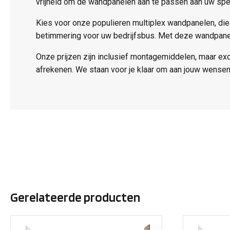
vrijheid om de wandpanelen aan te passen aan uw spe
Kies voor onze populieren multiplex wandpanelen, die
betimmering voor uw bedrijfsbus. Met deze wandpanele
Onze prijzen zijn inclusief montagemiddelen, maar ex
afrekenen. We staan voor je klaar om aan jouw wensen
Gerelateerde producten
Dit
Dit