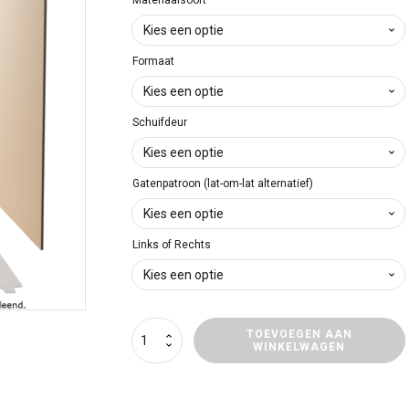
€ 43
tot
Formaat
€ 125
Schuifdeur
Gatenpatroon (lat-om-lat alternatief)
Links of Rechts
Wandpaneel
TOEVOEGEN AAN
WINKELWAGEN
Mercedes-
Benz
Citan
aantal