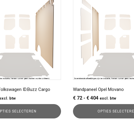
product
heeft
meerdere
variaties.
Deze
optie
kan
gekozen
worden
op
de
a
productpagina
olkswagen ID.Buzz Cargo
Wandpaneel Opel Movano
rijsklasse:
Prijsklasse:
€
72
-
€
404
excl. btw
excl. btw
 59
€ 72
PTIES SELECTEREN
OPTIES SELECTER
ot
tot
 131
€ 404