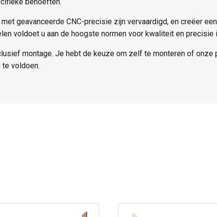
cifieke behoeften.
 met geavanceerde CNC-precisie zijn vervaardigd, en creëer ee
n voldoet u aan de hoogste normen voor kwaliteit en precisie in
clusief montage. Je hebt de keuze om zelf te monteren of onze 
 te voldoen.
Dit