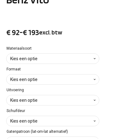
€
92
-
€
193
excl. btw
Prijsklasse:
€ 92
Materiaalsoort
tot
Formaat
€ 193
Uitvoering
Schuifdeur
Gatenpatroon (lat-om-lat alternatief)