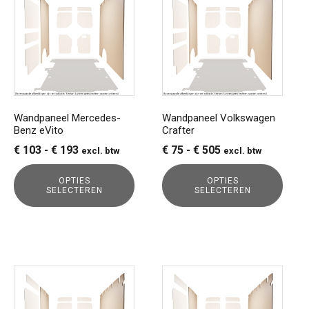
heeft
heeft
meerdere
meerdere
variaties.
variaties.
Deze
Deze
optie
optie
kan
kan
gekozen
gekozen
Wandpaneel Mercedes-
Wandpaneel Volkswagen
Benz eVito
Crafter
worden
worden
op
op
Prijsklasse:
Prijsklasse:
€
103
-
€
193
€
75
-
€
505
excl. btw
excl. btw
de
de
€ 103
€ 75
productpagina
productpagina
OPTIES
OPTIES
tot
tot
SELECTEREN
SELECTEREN
€ 193
€ 505
Dit
Dit
product
product
heeft
heeft