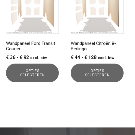
meerdere
meerdere
variaties.
variaties.
Deze
Deze
optie
optie
kan
kan
gekozen
gekozen
Wandpaneel Ford Transit
Wandpaneel Citroën ë-
Courier
Berlingo
worden
worden
op
op
Prijsklasse:
Prijsklasse:
€
36
-
€
92
€
44
-
€
128
excl. btw
excl. btw
de
de
€ 36
€ 44
productpagina
productpagina
OPTIES
OPTIES
tot
tot
SELECTEREN
SELECTEREN
€ 92
€ 128