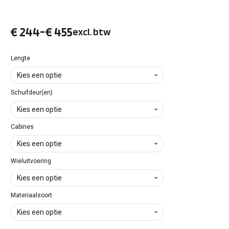
€
244
-
€
455
excl. btw
Prijsklasse:
€ 244
Lengte
tot
Schuifdeur(en)
€ 455
Cabines
Wieluitvoering
Materiaalsoort