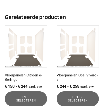
Gerelateerde producten
Dit
Dit
product
product
heeft
heeft
meerdere
meerdere
variaties.
variaties.
Deze
Deze
optie
optie
kan
kan
gekozen
gekozen
Vloerpanelen Citroën ë-
Vloerpanelen Opel Vivaro-
Berlingo
e
worden
worden
op
op
Prijsklasse:
Prijsklasse:
€
150
-
€
244
€
244
-
€
258
excl. btw
excl. btw
de
de
€ 150
€ 244
productpagina
productpagina
OPTIES
OPTIES
tot
tot
SELECTEREN
SELECTEREN
€ 244
€ 258