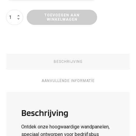
Wandpaneel
TOEVOEGEN AAN
WINKELWAGEN
Citroën
ë-
Jumpy
aantal
BESCHRIJVING
AANVULLENDE INFORMATIE
Beschrijving
Ontdek onze hoogwaardige wandpanelen,
speciaal ontworpen voor bedrijfsbus