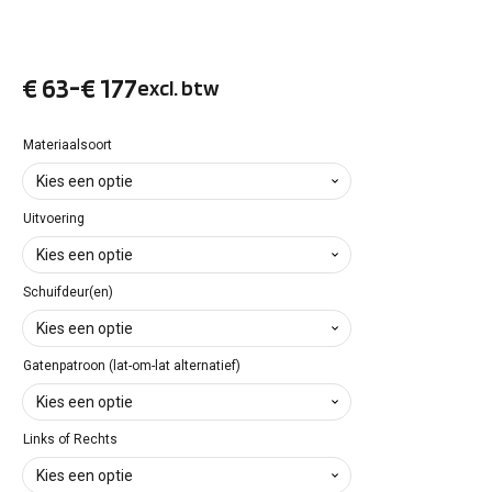
€
63
-
€
177
excl. btw
Prijsklasse:
€ 63
Materiaalsoort
tot
Uitvoering
€ 177
Schuifdeur(en)
Gatenpatroon (lat-om-lat alternatief)
Links of Rechts