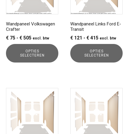
Deze
Deze
optie
optie
kan
kan
gekozen
gekozen
Wandpaneel Volkswagen
Wandpaneel Links Ford E-
Crafter
Transit
worden
worden
op
op
Prijsklasse:
Prijsklasse:
€
75
-
€
505
€
121
-
€
415
excl. btw
excl. btw
de
de
€ 75
€ 121
productpagina
productpagina
OPTIES
OPTIES
tot
tot
SELECTEREN
SELECTEREN
€ 505
€ 415
Dit
Dit
product
product
heeft
heeft
meerdere
meerdere
variaties.
variaties.
Deze
Deze