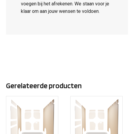
voegen bij het afrekenen. We staan voor je
klaar om aan jouw wensen te voldoen.
Gerelateerde producten
Dit
Dit
product
product
heeft
heeft
meerdere
meerdere
variaties.
variaties.