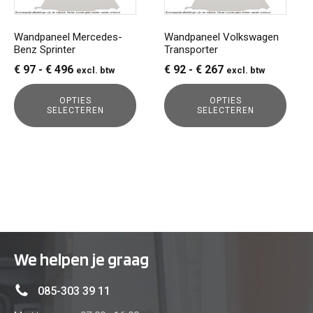
optie
optie
kan
kan
gekozen
gekozen
Wandpaneel Mercedes-
Wandpaneel Volkswagen
Benz Sprinter
Transporter
worden
worden
op
op
Prijsklasse:
Prijsklasse:
€
97
-
€
496
€
92
-
€
267
excl. btw
excl. btw
de
de
€ 97
€ 92
productpagina
productpagina
OPTIES
OPTIES
tot
tot
SELECTEREN
SELECTEREN
€ 496
€ 267
We helpen je graag
085-303 39 11