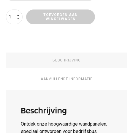
Wandpaneel
TOEVOEGEN AAN
WINKELWAGEN
Citroën
ë-
Berlingo
aantal
BESCHRIJVING
AANVULLENDE INFORMATIE
Beschrijving
Ontdek onze hoogwaardige wandpanelen,
speciaal ontworpen voor bedrijfsbus