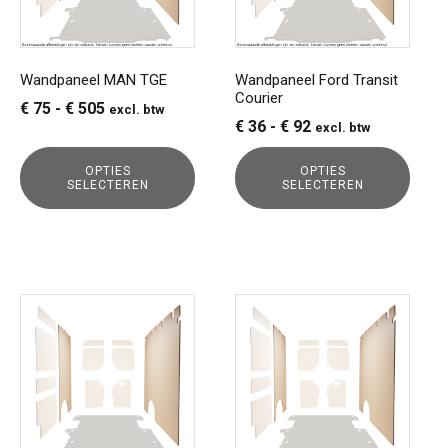
Deze
Deze
optie
optie
kan
kan
gekozen
gekozen
Wandpaneel MAN TGE
Wandpaneel Ford Transit
Courier
worden
worden
Prijsklasse:
€
75
-
€
505
excl. btw
op
op
Prijsklasse:
€
36
-
€
92
excl. btw
€ 75
de
de
€ 36
tot
productpagina
productpagina
OPTIES
OPTIES
tot
€ 505
SELECTEREN
SELECTEREN
€ 92
Dit
Dit
product
product
heeft
heeft
meerdere
meerdere
variaties.
variaties.
Deze
Deze