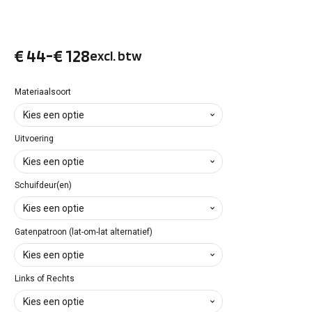
€
44
-
€
128
excl. btw
Prijsklasse:
€ 44
Materiaalsoort
tot
Uitvoering
€ 128
Schuifdeur(en)
Gatenpatroon (lat-om-lat alternatief)
Links of Rechts