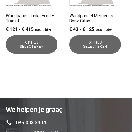
optie
optie
kan
kan
gekozen
gekozen
Wandpaneel Links Ford E-
Wandpaneel Mercedes-
Transit
Benz Citan
worden
worden
op
op
Prijsklasse:
Prijsklasse:
€
121
-
€
415
€
43
-
€
125
excl. btw
excl. btw
de
de
€ 121
€ 43
productpagina
productpagina
OPTIES
OPTIES
tot
tot
SELECTEREN
SELECTEREN
€ 415
€ 125
We helpen je graag
085-303 39 11