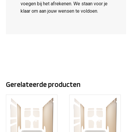
voegen bij het afrekenen. We staan voor je
klaar om aan jouw wensen te voldoen.
Gerelateerde producten
Dit
Dit
product
product
heeft
heeft
meerdere
meerdere
variaties.
variaties.