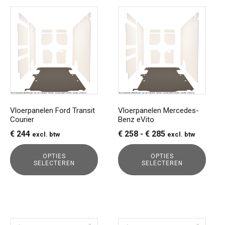
Dit
Dit
product
product
heeft
heeft
meerdere
meerdere
variaties.
variaties.
Deze
Deze
optie
optie
kan
kan
gekozen
gekozen
Vloerpanelen Ford Transit
Vloerpanelen Mercedes-
Courier
Benz eVito
worden
worden
op
op
Prijsklasse:
€
244
€
258
-
€
285
excl. btw
excl. btw
de
de
€ 258
productpagina
productpagina
OPTIES
OPTIES
tot
SELECTEREN
SELECTEREN
€ 285
Dit
Dit