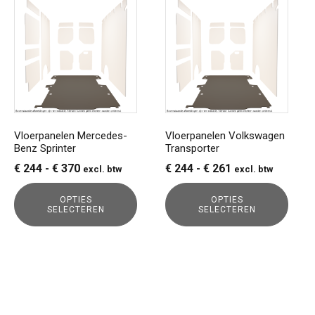
product
product
heeft
heeft
meerdere
meerdere
variaties.
variaties.
Deze
Deze
optie
optie
kan
kan
gekozen
gekozen
Vloerpanelen Mercedes-
Vloerpanelen Volkswagen
Benz Sprinter
Transporter
worden
worden
op
op
Prijsklasse:
Prijsklasse:
€
244
-
€
370
€
244
-
€
261
excl. btw
excl. btw
de
de
€ 244
€ 244
productpagina
productpagina
OPTIES
OPTIES
tot
tot
SELECTEREN
SELECTEREN
€ 370
€ 261