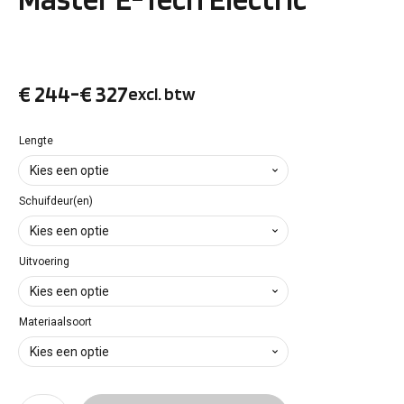
€
244
-
€
327
excl. btw
Prijsklasse:
€ 244
Lengte
tot
Schuifdeur(en)
€ 327
Uitvoering
Materiaalsoort