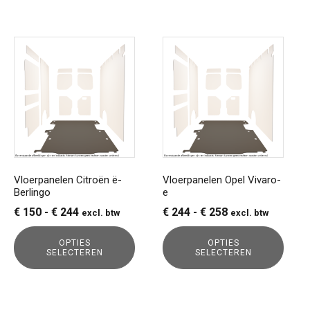
Dit
Dit
product
product
heeft
heeft
meerdere
meerdere
variaties.
variaties.
Deze
Deze
optie
optie
kan
kan
gekozen
gekozen
Vloerpanelen Citroën ë-
Vloerpanelen Opel Vivaro-
Berlingo
e
worden
worden
op
op
Prijsklasse:
Prijsklasse:
€
150
-
€
244
€
244
-
€
258
excl. btw
excl. btw
de
de
€ 150
€ 244
productpagina
productpagina
OPTIES
OPTIES
tot
tot
SELECTEREN
SELECTEREN
€ 244
€ 258