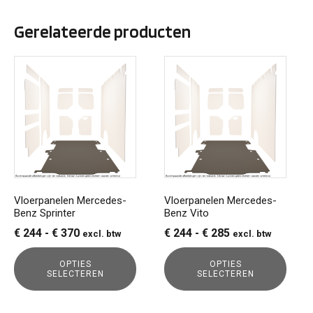
Gerelateerde producten
Dit
Dit
product
product
heeft
heeft
meerdere
meerdere
variaties.
variaties.
Deze
Deze
optie
optie
kan
kan
gekozen
gekozen
Vloerpanelen Mercedes-
Vloerpanelen Mercedes-
Benz Sprinter
Benz Vito
worden
worden
op
op
Prijsklasse:
Prijsklasse:
€
244
-
€
370
€
244
-
€
285
excl. btw
excl. btw
de
de
€ 244
€ 244
productpagina
productpagina
OPTIES
OPTIES
tot
tot
SELECTEREN
SELECTEREN
€ 370
€ 285