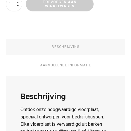
Vloerpanelen
TOEVOEGEN AAN
WINKELWAGEN
Renault
Master
E-
Tech
Electric
aantal
BESCHRIJVING
AANVULLENDE INFORMATIE
Beschrijving
Ontdek onze hoogwaardige vloerplaat,
speciaal ontworpen voor bedrijfsbussen.
Elke vloerplaat is vervaardigd uit berken