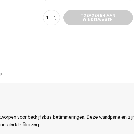
Wandpaneel
TOEVOEGEN AAN
WINKELWAGEN
Renault
Master
E-
Tech
Electric
aantal
IE
orpen voor bedrijfsbus betimmeringen. Deze wandpanelen zijn 
ne gladde filmlaag.