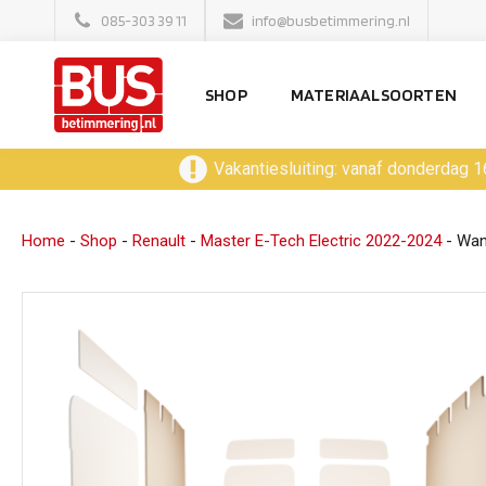
085-303 39 11
info@busbetimmering.nl
SHOP
MATERIAALSOORTEN
Vakantiesluiting: vanaf donderdag 1
Home
-
Shop
-
Renault
-
Master E-Tech Electric 2022-2024
-
Wan