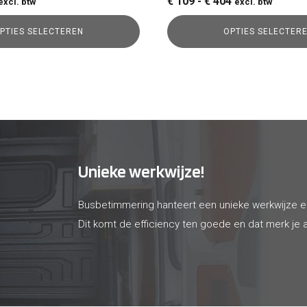
rijsklasse:
Prijsklasse:
€
109
-
€
404
excl. btw
excl. btw
 43
€ 109
PTIES SELECTEREN
OPTIES SELECTER
ot
tot
 125
€ 404
Unieke werkwijze!
Busbetimmering hanteert een unieke werkwijze 
Dit komt de efficiency ten goede en dat merk je a