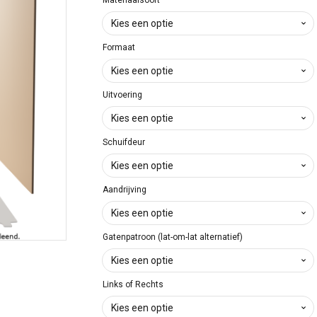
€ 47
tot
Formaat
€ 323
Uitvoering
Schuifdeur
Aandrijving
Gatenpatroon (lat-om-lat alternatief)
Links of Rechts