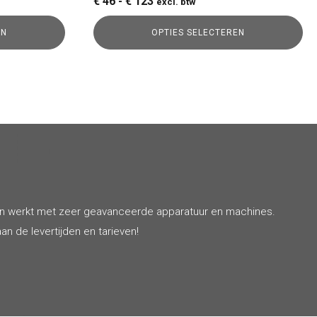
Prijsklasse:
€
46
-
€
123
excl. btw
€ 46
EN
OPTIES SELECTEREN
tot
€ 123
en werkt met zeer geavanceerde apparatuur en machines.
an de levertijden en tarieven!