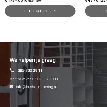
Prijsklasse:
P
€
173
-
€
310
€
43
-
€
125
excl. btw
€ 173
€
OPTIES SELECTEREN
O
tot
t
€ 310
€
We helpen je graag
085-303 39 11
Ma t/m vr van 07.00 - 16.00 uur
info@busbetimmering.nl