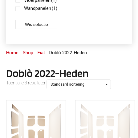
Vloerpanelen
(1)
Wandpanelen
(1)
Wis selectie
Home
-
Shop
-
Fiat
-
Doblò 2022-Heden
Doblò 2022-Heden
Toont alle 3 resultaten
Dit
Dit
product
product
heeft
heeft
meerdere
meerdere
variaties.
variaties.