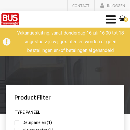
CONTACT
INLOGGEN
0
Vakantiesluiting: vanaf donderdag 16 juli 16:00 tot 18
augustus zijn wij gesloten en worden er geen
bestellingen en/of betalingen afgehandeld
Product Filter
TYPE PANEEL
Deurpanelen
(1)