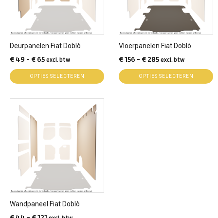
Deze
Deze
optie
optie
kan
kan
gekozen
gekozen
Deurpanelen Fiat Doblò
Vloerpanelen Fiat Doblò
worden
worden
Prijsklasse:
Prijsklasse:
€
49
-
€
65
€
156
-
€
285
excl. btw
excl. btw
op
op
€ 49
€ 156
de
de
OPTIES SELECTEREN
OPTIES SELECTEREN
tot
tot
productpagina
productpagina
€ 65
€ 285
Dit
product
heeft
meerdere
variaties.
Deze
optie
kan
gekozen
Wandpaneel Fiat Doblò
worden
Prijsklasse:
€
44
-
€
121
excl. btw