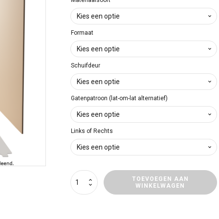
€ 173
tot
Formaat
€ 310
Schuifdeur
Gatenpatroon (lat-om-lat alternatief)
Links of Rechts
Wandpaneel
TOEVOEGEN AAN
WINKELWAGEN
Rechts
(bijrijderskant)
MAN
E-