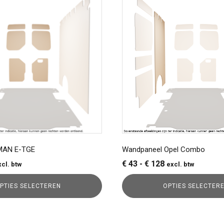
product
heeft
meerdere
variaties.
Deze
optie
kan
gekozen
worden
op
de
a
productpagina
 MAN E-TGE
Wandpaneel Opel Combo
ijsklasse:
Prijsklasse:
€
43
-
€
128
xcl. btw
excl. btw
56
€ 43
PTIES SELECTEREN
OPTIES SELECTER
t
tot
78
€ 128