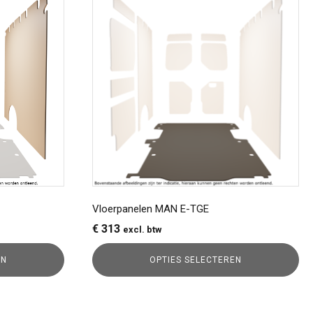
product
heeft
meerdere
variaties.
Deze
optie
kan
gekozen
worden
op
de
productpagina
Vloerpanelen MAN E-TGE
€
313
excl. btw
EN
OPTIES SELECTEREN