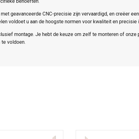
cifieke behoeften.
 met geavanceerde CNC-precisie zijn vervaardigd, en creëer ee
n voldoet u aan de hoogste normen voor kwaliteit en precisie in
clusief montage. Je hebt de keuze om zelf te monteren of onze 
 te voldoen.
Dit