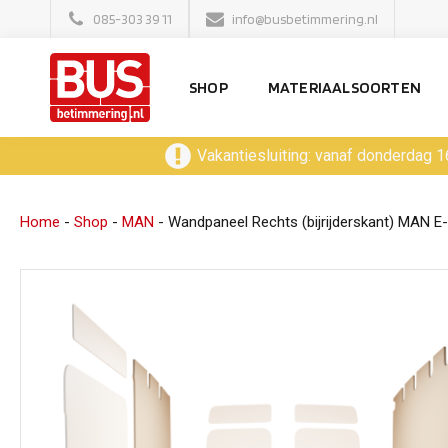
085-303 39 11
info@busbetimmering.nl
SHOP
MATERIAALSOORTEN
Vakantiesluiting: vanaf donderdag 1
Home
-
Shop
-
MAN
-
Wandpaneel Rechts (bijrijderskant) MAN E