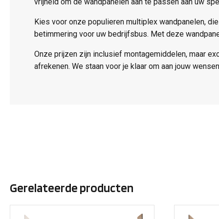
vrijheid om de wandpanelen aan te passen aan uw spe
Kies voor onze populieren multiplex wandpanelen, die
betimmering voor uw bedrijfsbus. Met deze wandpanele
Onze prijzen zijn inclusief montagemiddelen, maar ex
afrekenen. We staan voor je klaar om aan jouw wensen
Gerelateerde producten
Dit
Dit